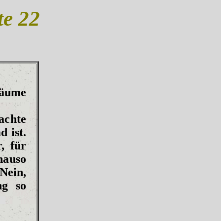
te 22
räume
achte
 ist.
, für
nauso
Nein,
ng so