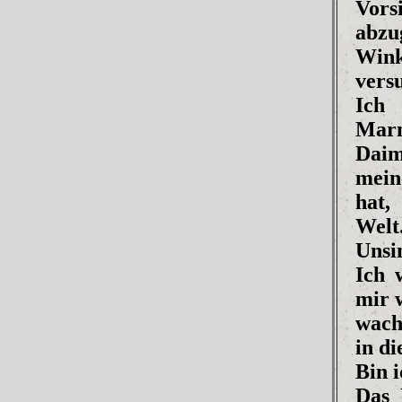
Vor
abzug
Wink
vers
Ich
Marm
Daim
mein
hat,
Welt.
Unsi
Ich 
mir 
wach
in di
Bin i
Das 