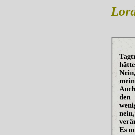
Lord
Tagt
hätte
Nein
mein
Auch
den 
weni
nein
verä
Es m