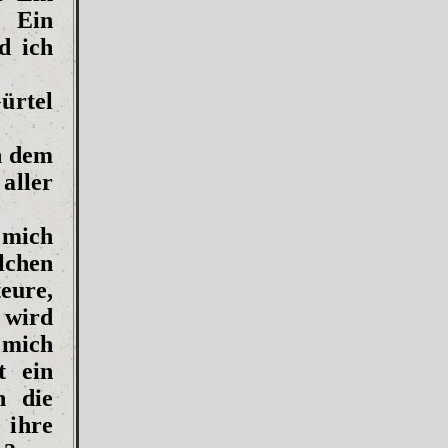
. Ein
d ich
ürtel
h dem
aller
 mich
lchen
eure,
 wird
 mich
t ein
h die
 ihre