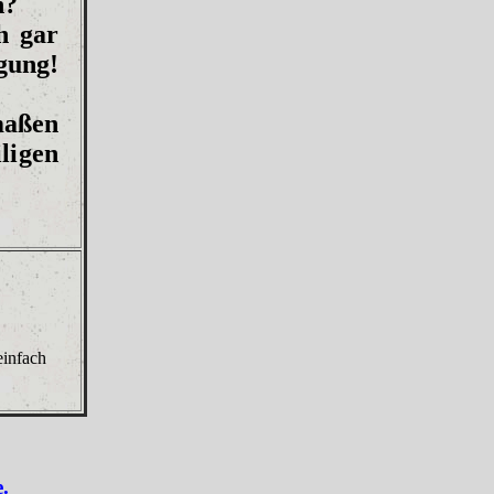
n?
h gar
gung!
maßen
ligen
einfach
.