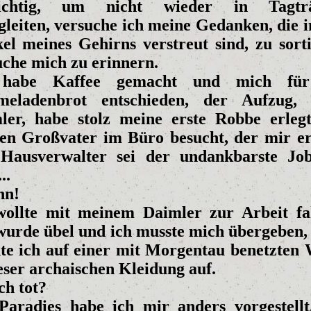
sichtig, um nicht wieder in Tagtr
leiten, versuche ich meine Gedanken, die i
el meines Gehirns verstreut sind, zu sorti
uche mich zu erinnern.
 habe Kaffee gemacht und mich für
eladenbrot entschieden, der Aufzug,
ler, habe stolz meine erste Robbe erleg
en Großvater im Büro besucht, der mir er
 Hausverwalter sei der undankbarste Jo
..
nn!
wollte mit meinem Daimler zur Arbeit fa
wurde übel und ich musste mich übergeben,
te ich auf einer mit Morgentau benetzten 
eser archaischen Kleidung auf.
ch tot?
Paradies habe ich mir anders vorgestellt