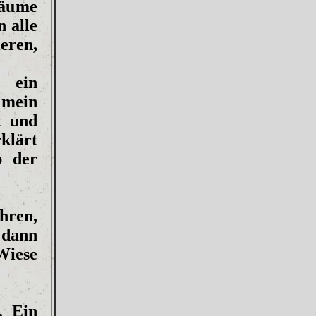
äume
n alle
eren,
 ein
 mein
t und
klärt
b der
hren,
 dann
Wiese
. Ein