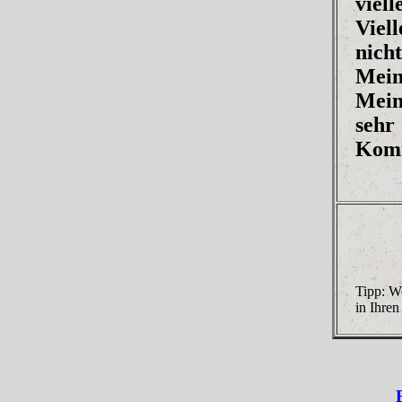
viel
Viel
nich
Mein
Mein
sehr
Kom
Tipp: We
in Ihren