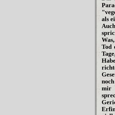
Para
"veg
als e
Auch
spric
Was,
Tod 
Tage
Habe
rich
Gese
noch
mir 
spre
Geri
Erfi