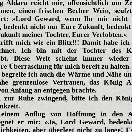
g Aldara reicht mir, offensichtlich um Ze
nnen, einen frischen Becher Wein, seufz
ärt: »Lord Geward, wenn Ihr mir nicht 
t, bedenkt nicht nur Eure Zukunft, bedenkt
Zukunft meiner Tochter, Eurer Verlobten.«
rifft mich wie ein Blitz!!! Damit habe ich
chnet. Ich bin mit der Tochter des K
obt. Diese Welt scheint immer wieder
ere Überraschung für mich bereit zu halten.
t begreife ich auch die Wärme und Nähe un
ahe grenzenlose Vertrauen, das König A
von Anfang an entgegen brachte.
 zur Ruhe zwingend, bitte ich den Kön
nkzeit.
 einem Anflug von Hoffnung in den A
egnet er mir: »Ja, Lord Geward, bedenkt
ichkeiten, aber überlegt nicht zu lange! Es