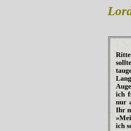
Lord
Ritt
soll
taug
Lange
Auge
ich 
nur 
Ihr 
»Mei
ich s