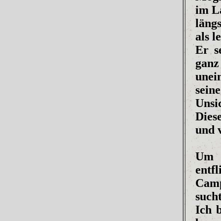
im L
läng
als l
Er s
ganz
unei
sein
Unsic
Dies
und v
Um R
entf
Camp
sucht
Ich 