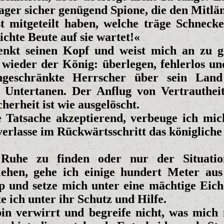
ager sicher genügend Spione, die den Mitlä
st mitgeteilt haben, welche träge Schnecke
eichte Beute auf sie wartet!«
enkt seinen Kopf und weist mich an zu g
 wieder der König: überlegen, fehlerlos un
ngeschränkte Herrscher über sein Lan
e Untertanen. Der Anflug von Vertrauthei
herheit ist wie ausgelöscht.
e Tatsache akzeptierend, verbeuge ich mich
erlasse im Rückwärtsschritt das königliche 
uhe zu finden oder nur der Situati
liehen, gehe ich einige hundert Meter au
 und setze mich unter eine mächtige Eiche
e ich unter ihr Schutz und Hilfe.
bin verwirrt und begreife nicht, was mich