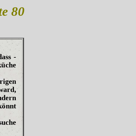
te 80
ass -
küche
urigen
ward,
ndern
könnt
suche