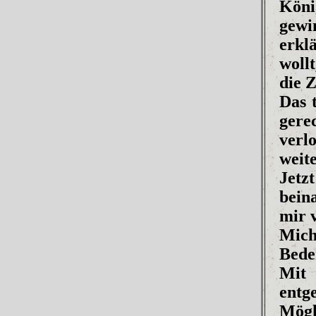
Köni
gewi
erkl
woll
die 
Das t
gere
verl
weit
Jetz
bein
mir 
Mich
Bede
Mit
entg
Mögl