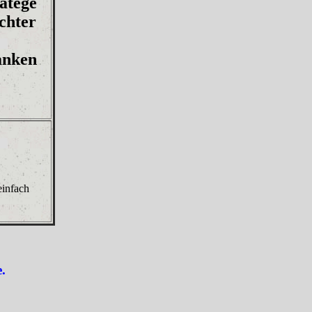
atege
chter
nken
einfach
.