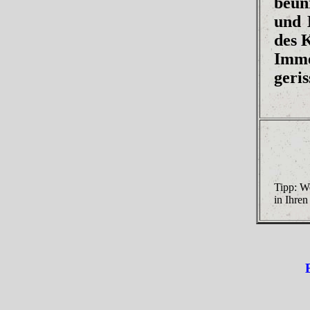
beun
und 
des 
Imm
geris
Tipp: We
in Ihren