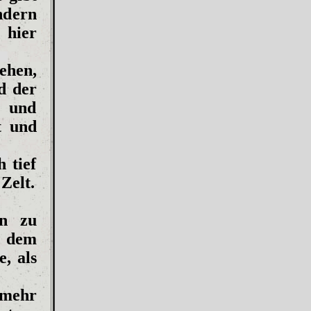
ndern
 hier
ehen,
d der
d und
t und
 tief
Zelt.
on zu
s dem
, als
 mehr