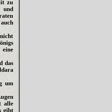
it zu
t und
raten
 auch
 nicht
önigs
 eine
d das
ldara
ig um
ugen
 alle
 gibt