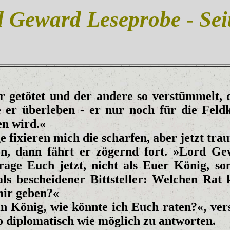
 Geward Leseprobe - Sei
er getötet und der andere so verstümmelt, d
te er überleben - er nur noch für die Feld
en wird.«
 fixieren mich die scharfen, aber jetzt tra
n, dann fährt er zögernd fort. »Lord Ge
frage Euch jetzt, nicht als Euer König, so
als bescheidener Bittsteller: Welchen Rat 
mir geben?«
n König, wie könnte ich Euch raten?«, ver
o diplomatisch wie möglich zu antworten.